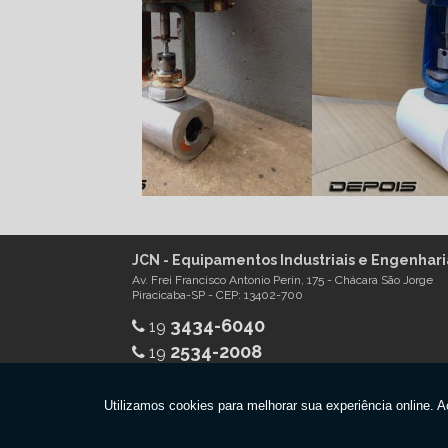
JCN - Equipamentos Industriais e Engenhari
Av. Frei Francisco Antonio Perin, 175 - Chácara São Jorge
Piracicaba-SP - CEP: 13402-700
3434-6040
19
2534-2008
19
Copyright © JCN. (Lei 9610 de 19/02/1998)