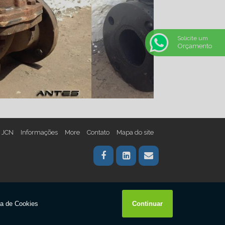
Solicite um
Orçamento
| JCN
Informações
More
Contato
Mapa do site
W3C
W3C