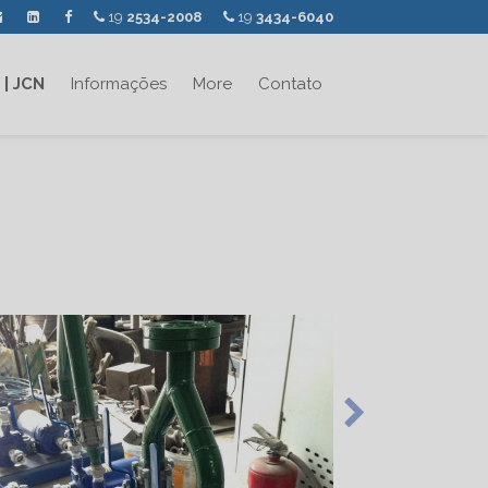
19
2534-2008
19
3434-6040
 | JCN
Informações
More
Contato