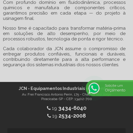
Com profundo domínio em fluidodinâmica, processos
químicos e manufatura de componentes críticos,
garantimos precisão em cada etapa — do projeto à
usinagem final.
Nosso time é capacitado para transformar matéria-prima
em soluções de alto desempenho, por meio de
processos robustos, tecnologia de ponta e rigor técnico.
Cada colaborador da JCN assume o compromisso de
entregar produtos confiáveis,, funcionais e duráveis,
contribuindo diretamente para a alta performance e
segurança dos sistemas industriais dos nossos clientes.
Solicite um
JCN - Equipamentos Industriais e Engenharia
Orçamento
Av. Frei Francisco Antonio Perin, 175 - Chácara São Jorge
Piracicaba-SP - CEP: 13402-700
3434-6040
19
2534-2008
19