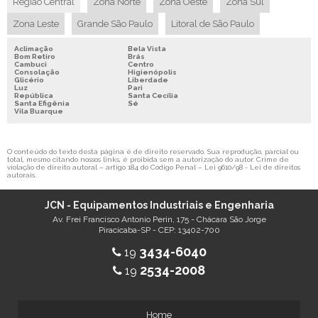
Região Central
Zona Norte
Zona Oeste
Zona Sul
Zona Leste
Grande São Paulo
Litoral de São Paulo
Aclimação
Bela Vista
Bom Retiro
Brás
Cambuci
Centro
Consolação
Higienópolis
Glicério
Liberdade
Luz
Pari
República
Santa Cecília
Santa Efigênia
Sé
Vila Buarque
O conteúdo do texto desta página é de direito reservado. Sua reprodução, parcial ou
total, mesmo citando nossos links, é proibida sem a autorização do autor. Crime de
violação de direito autoral – artigo 184 do Código Penal –
Lei 9610/98 - Lei de direitos
autorais
.
JCN - Equipamentos Industriais e Engenharia
Av. Frei Francisco Antonio Perin, 175 - Chácara São Jorge
Piracicaba-SP - CEP: 13402-700
3434-6040
19
2534-2008
19
Home